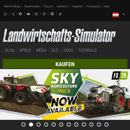
Merch-Shop
Downloads
Forum
Updates
Support
Company
Jobs
BLOG
SPIELE
MEDIA
DLC
MODS
TUTORIALS
KAUFEN