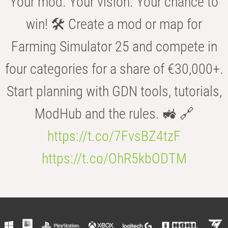
Your mod. Your vision. Your chance to
win! 🛠️ Create a mod or map for
Farming Simulator 25 and compete in
four categories for a share of €30,000+.
Start planning with GDN tools, tutorials,
ModHub and the rules. 🚜 🔗
https://t.co/7FvsBZ4tzF
https://t.co/OhR5kbODTM